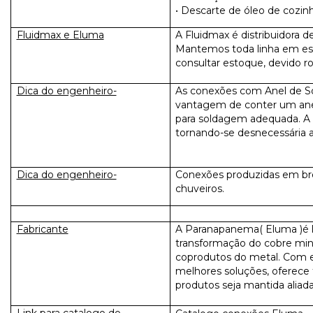
• Descarte de óleo de cozin
Fluidmax e Eluma
A Fluidmax é distribuidora 
Mantemos toda linha em es
consultar estoque, devido r
Dica do engenheiro-
As conexões com Anel de S
vantagem de conter um ane
para soldagem adequada. A 
tornando-se desnecessária 
Dica do engenheiro-
Conexões produzidas em bronz
chuveiros.
Fabricante
A Paranapanema( Eluma )é lí
transformação do cobre mine
coprodutos do metal. Com e
melhores soluções, oferece 
produtos seja mantida aliad