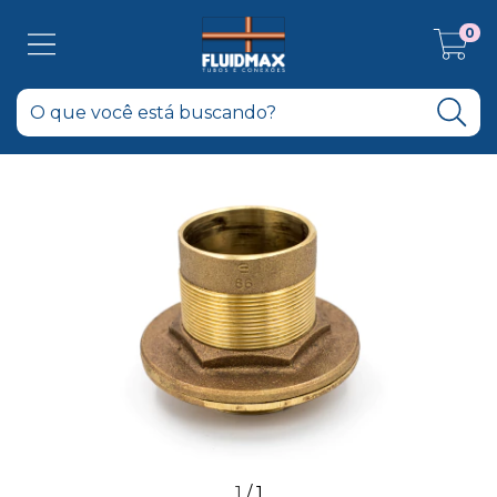
0
1
/
1