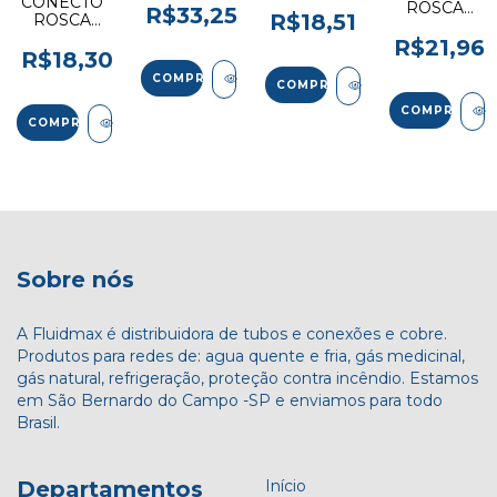
611
CONECTOR
ROSCA
707-4
R$33,25
R$18,51
ROSCA
FEMEA
MACHO
MACHO
603
R$21,96
604
R$18,30
COMPRAR
COMPRAR
COMPRAR
COMPRAR
Sobre nós
A Fluidmax é distribuidora de tubos e conexões e cobre.
Produtos para redes de: agua quente e fria, gás medicinal,
gás natural, refrigeração, proteção contra incêndio. Estamos
em São Bernardo do Campo -SP e enviamos para todo
Brasil.
Departamentos
Início