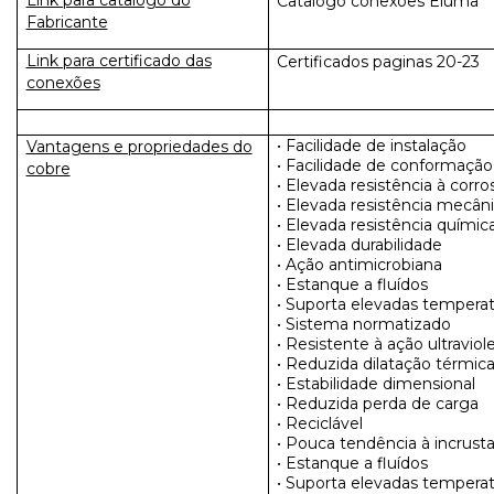
Link para catalogo do
Catalogo conexões Eluma
Fabricante
Link para certificado das
Certificados paginas 20-23
conexões
• Facilidade de instalação
Vantagens e propriedades do
• Facilidade de conformação
cobre
• Elevada resistência à corro
• Elevada resistência mecân
• Elevada resistência químic
• Elevada durabilidade
• Ação antimicrobiana
• Estanque a fluídos
• Suporta elevadas tempera
• Sistema normatizado
• Resistente à ação ultraviol
• Reduzida dilatação térmica
• Estabilidade dimensional
• Reduzida perda de carga
• Reciclável
• Pouca tendência à incrust
• Estanque a fluídos
• Suporta elevadas tempera